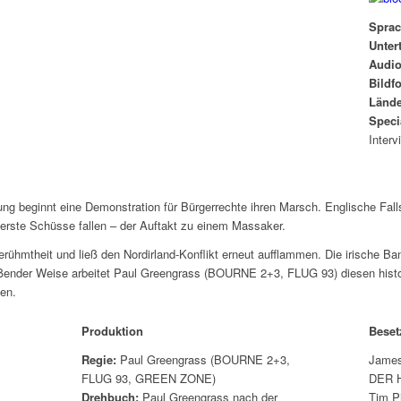
Spra
Untert
Audi
Bildf
Länd
Speci
Interv
g beginnt eine Demonstration für Bürgerrechte ihren Marsch. Englische Fall
 erste Schüsse fallen – der Auftakt zu einem Massaker.
erühmtheit und ließ den Nordirland-Konflikt erneut aufflammen. Die irische B
ißender Weise arbeitet Paul Greengrass (BOURNE 2+3, FLUG 93) diesen histo
en.
Produktion
Bese
Regie:
Paul Greengrass (BOURNE 2+3,
James
FLUG 93, GREEN ZONE)
DER H
Drehbuch:
Paul Greengrass nach der
Tim P