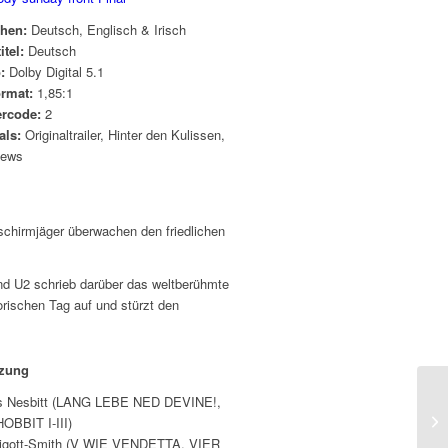
chen:
Deutsch, Englisch & Irisch
itel:
Deutsch
o:
Dolby Digital 5.1
ormat:
1,85:1
ercode:
2
als:
Originaltrailer, Hinter den Kulissen,
iews
schirmjäger überwachen den friedlichen
and U2 schrieb darüber das weltberühmte
rischen Tag auf und stürzt den
tzung
 Nesbitt (LANG LEBE NED DEVINE!,
OBBIT I-III)
igott-Smith (V WIE VENDETTA, VIER