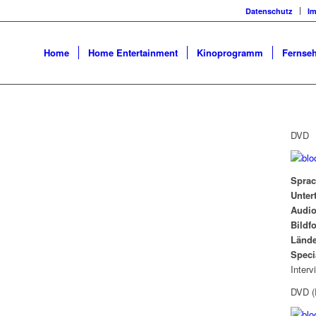
Datenschutz
I
Home
Home Entertainment
Kinoprogramm
Fernseh
DVD
Spra
Untert
Audi
Bildf
Länd
Speci
Interv
DVD (