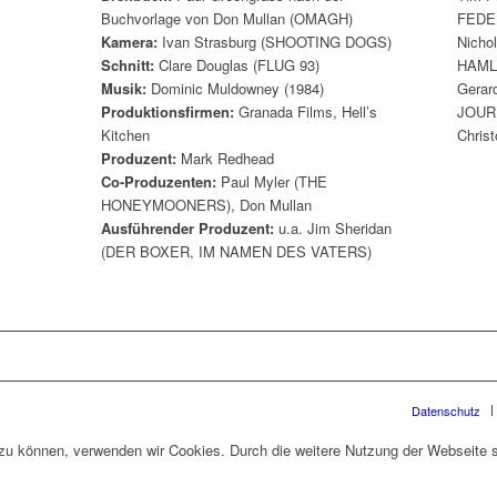
Buchvorlage von Don Mullan (OMAGH)
FEDE
Kamera:
Ivan Strasburg (SHOOTING DOGS)
Nicho
Schnitt:
Clare Douglas (FLUG 93)
HAML
Musik:
Dominic Muldowney (1984)
Gerar
Produktionsfirmen:
Granada Films, Hell’s
JOUR
Kitchen
Chris
Produzent:
Mark Redhead
Co-Produzenten:
Paul Myler (THE
HONEYMOONERS), Don Mullan
Ausführender Produzent:
u.a. Jim Sheridan
(DER BOXER, IM NAMEN DES VATERS)
Datenschutz
n zu können, verwenden wir Cookies. Durch die weitere Nutzung der Webseite