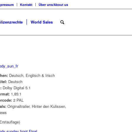
mpressum
Kontakt
Über uns/About us
lizenzrechte
World Sales
chen:
Deutsch, Englisch & Irisch
itel:
Deutsch
o:
Dolby Digital 5.1
ormat:
1,85:1
ercode:
2 PAL
als:
Originaltrailer, Hinter den Kulissen,
iews
Erstauflage)