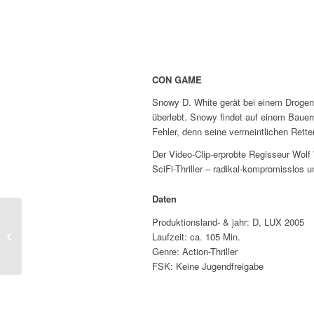
CON GAME
Snowy D. White gerät bei einem Drogende
überlebt. Snowy findet auf einem Bauern
Fehler, denn seine vermeintlichen Rett
Der Video-Clip-erprobte Regisseur Wolf 
SciFi-Thriller – radikal-kompromisslos u
Daten
Produktionsland- & jahr: D, LUX 2005
INNER RAGE
Laufzeit: ca. 105 Min.
Genre: Action-Thriller
FSK: Keine Jugendfreigabe