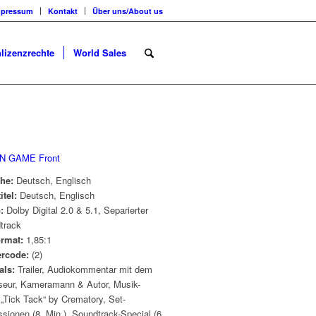
mpressum
Kontakt
Über uns/About us
lizenzrechte
World Sales
he:
Deutsch, Englisch
itel:
Deutsch, Englisch
o:
Dolby Digital 2.0 & 5.1, Separierter
track
ormat:
1,85:1
rcode:
(2)
als:
Trailer, Audiokommentar mit dem
seur, Kameramann & Autor, Musik-
„Tick Tack“ by Crematory, Set-
sionen (8. Min.), Soundtrack-Special (6