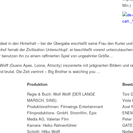
Min.)
al in den Hinterhalt – bei der Übergabe erschießt seine Frau den Kurier und w
hof fernab der Zivilisation Unterschlupf: er beschließt vorerst unterzutauchen
er benutzen ihn zu einem raffinierten Spiel von ungeahnter Größe…
Wolff (Guano Apes, Loona, Atrocity) inszenierte mit prägnanten Bildern und ra
nd brutal. Die Zeit verrinnt – Big Brother is watching you …
Produktion
Bese
Regie & Buch: Wolf Wolff (DER LANGE
Toni 
MARSCH, SINS)
Viola
Produktionsfirmen: Filmwings Entertainment
Axel 
Filmproduktions- GmbH, Stromfilm, Epix
ENEM
Media AG, Valerian Film
Peter
Kamera: Heiko Rahnenführer
GATE
Schnitt: Hilko Wolff
Norbe