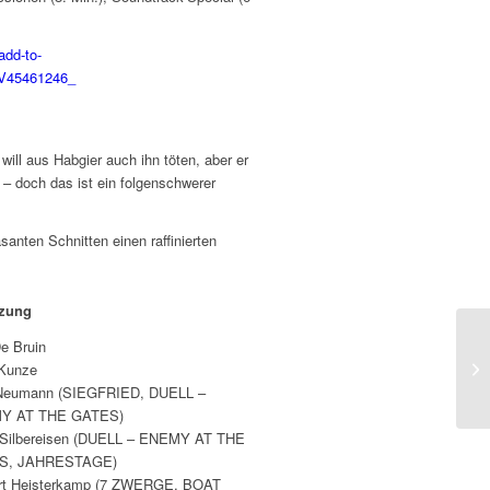
ill aus Habgier auch ihn töten, aber er
 – doch das ist ein folgenschwerer
santen Schnitten einen raffinierten
tzung
De Bruin
 Kunze
Neumann (SIEGFRIED, DUELL –
Y AT THE GATES)
 Silbereisen (DUELL – ENEMY AT THE
S, JAHRESTAGE)
rt Heisterkamp (7 ZWERGE, BOAT