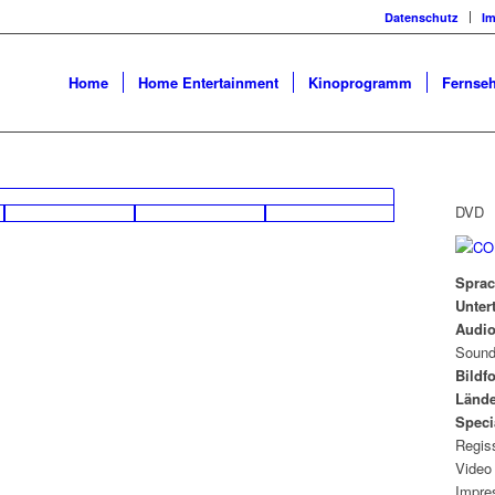
Datenschutz
I
Home
Home Entertainment
Kinoprogramm
Fernseh
DVD
Sprac
Untert
Audi
Sound
Bildf
Lände
Speci
Regis
Video 
Impres