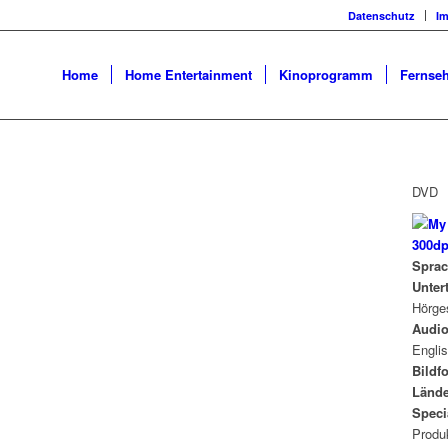
Datenschutz
I
Home
Home Entertainment
Kinoprogramm
Fernseh
DVD
Sprac
Untert
Hörge
Audio
Englis
Bildf
Lände
Speci
Produk