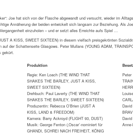
ker“: Joe hat sich von der Flasche abgewandt und versucht, wieder im Alltagsl
ichtige Annäherung der beiden entwickelt sich langsam zur Beziehung. Als Jo
 Vergangenheit einzuholen – und er setzt alles Erreichte aufs Spiel …
(JUST A KISS, SWEET SIXTEEN) in diesem vielfach preisgekrönten Sozialdr
n auf der Schattenseite Glasgows. Peter Mullans (YOUNG ADAM, TRAINSPO
 gekürt.
Produktion
Bese
Regie: Ken Loach (THE WIND THAT
Peter
SHAKES THE BARLEY, JUST A KISS,
TRAI
SWEET SIXTEEN)
HERR
Drehbuch: Paul Laverty (THE WIND THAT
Louis
SHAKES THE BARLEY, SWEET SIXTEEN)
CARL
Produzentin: Rebecca O’Brien (JUST A
David
KISS, LAND & FREEDOM)
BRAV
Kamera: Barry Ackroyd (FLIGHT 93, DUST)
Davi
Musik: George Fenton (‚Oscar’-nominiert für
Anne-
GHANDI, SCHREI NACH FREIHEIT, KÖNIG