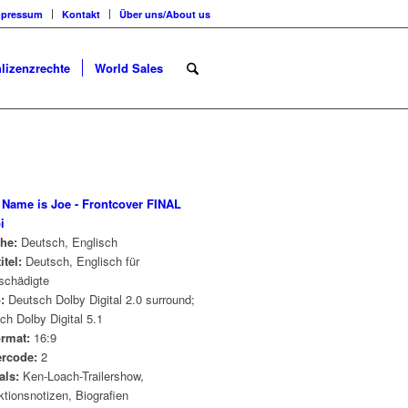
mpressum
Kontakt
Über uns/About us
lizenzrechte
World Sales
he:
Deutsch, Englisch
itel:
Deutsch, Englisch für
schädigte
:
Deutsch Dolby Digital 2.0 surround;
ch Dolby Digital 5.1
ormat:
16:9
rcode:
2
als:
Ken-Loach-Trailershow,
tionsnotizen, Biografien