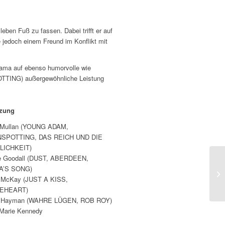
eben Fuß zu fassen. Dabei trifft er auf
e jedoch einem Freund im Konflikt mit
ama auf ebenso humorvolle wie
TTING) außergewöhnliche Leistung
tzung
 Mullan (YOUNG ADAM,
NSPOTTING, DAS REICH UND DIE
LICHKEIT)
e Goodall (DUST, ABERDEEN,
A’S SONG)
 McKay (JUST A KISS,
EHEART)
d Hayman (WAHRE LÜGEN, ROB ROY)
Marie Kennedy