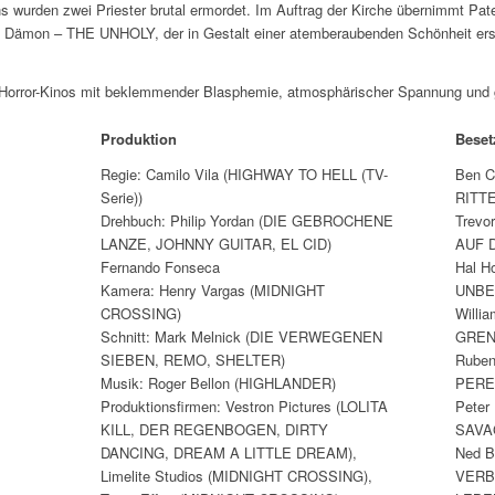
s wurden zwei Priester brutal ermordet. Im Auftrag der Kirche übernimmt Pa
n Dämon – THE UNHOLY, der in Gestalt einer atemberaubenden Schönheit ers
-Horror-Kinos mit beklemmender Blasphemie, atmosphärischer Spannung un
Produktion
Bese
Regie: Camilo Vila (HIGHWAY TO HELL (TV-
Ben C
Serie))
RITT
Drehbuch: Philip Yordan (DIE GEBROCHENE
Trev
LANZE, JOHNNY GUITAR, EL CID)
AUF 
Fernando Fonseca
Hal H
Kamera: Henry Vargas (MIDNIGHT
UNBE
CROSSING)
Willi
Schnitt: Mark Melnick (DIE VERWEGENEN
GREN
SIEBEN, REMO, SHELTER)
Ruben
Musik: Roger Bellon (HIGHLANDER)
PERE
Produktionsfirmen: Vestron Pictures (LOLITA
Peter
KILL, DER REGENBOGEN, DIRTY
SAVA
DANCING, DREAM A LITTLE DREAM),
Ned 
Limelite Studios (MIDNIGHT CROSSING),
VERB