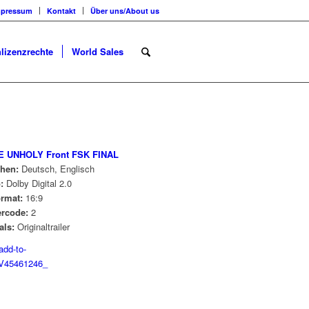
mpressum
Kontakt
Über uns/About us
lizenzrechte
World Sales
chen:
Deutsch, Englisch
o:
Dolby Digital 2.0
ormat:
16:9
ercode:
2
als:
Originaltrailer