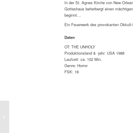
In der St. Agnes Kirche von New Orlean
Gotteshaus beherbergt einen mächtige
beginnt…
Ein Feuerwerk des provokanten Okkult
Daten
OT: THE UNHOLY
Produktionsland & -jahr: USA 1988
Laufzeit: ca. 102 Min.
Genre: Horror
FSK: 18
C.H.U.D. II – BUD THE
CHUD