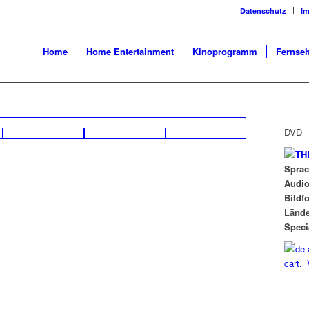
Datenschutz
I
Home
Home Entertainment
Kinoprogramm
Fernseh
DVD
Spra
Audi
Bildf
Länd
Speci