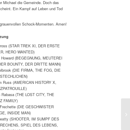
ter Michael die Gemeinde. Doch das
cheint. Ein Kampf auf Leben und Tod
d grauenvollen Schock-Momenten. Amen!
tzung
ross (STAR TREK XI, DER ERSTE
ER, HERO WANTED)
or Howard (BEGEGNUNG, MEUTEREI
DER BOUNTY, DER DRITTE MANN)
olbrook (DIE FIRMA, THE FOG, DIE
STECHLICHEN)
am Russ (AMERICAN HISTORY X,
ZPATROUILLE)
 Rabasa (THE LOST CITY, THE
Z FAMILY)
 Frechette (DIE GESCHWISTER
GE, INSIDE MAN)
Beatty (SHOOTER, IM SUMPF DES
RECHENS, SPIEL DES LEBENS,