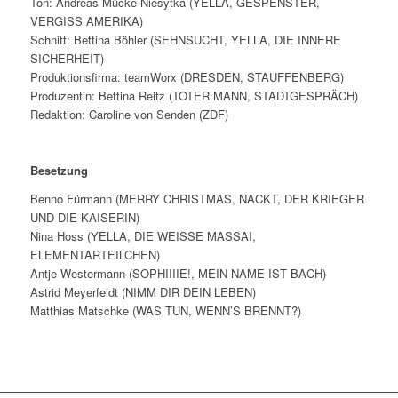
Ton: Andreas Mücke-Niesytka (YELLA, GESPENSTER,
VERGISS AMERIKA)
Schnitt: Bettina Böhler (SEHNSUCHT, YELLA, DIE INNERE
SICHERHEIT)
Produktionsfirma: teamWorx (DRESDEN, STAUFFENBERG)
Produzentin: Bettina Reitz (TOTER MANN, STADTGESPRÄCH)
Redaktion: Caroline von Senden (ZDF)
Besetzung
Benno Fürmann (MERRY CHRISTMAS, NACKT, DER KRIEGER
UND DIE KAISERIN)
Nina Hoss (YELLA, DIE WEISSE MASSAI,
ELEMENTARTEILCHEN)
Antje Westermann (SOPHIIIIE!, MEIN NAME IST BACH)
Astrid Meyerfeldt (NIMM DIR DEIN LEBEN)
Matthias Matschke (WAS TUN, WENN’S BRENNT?)