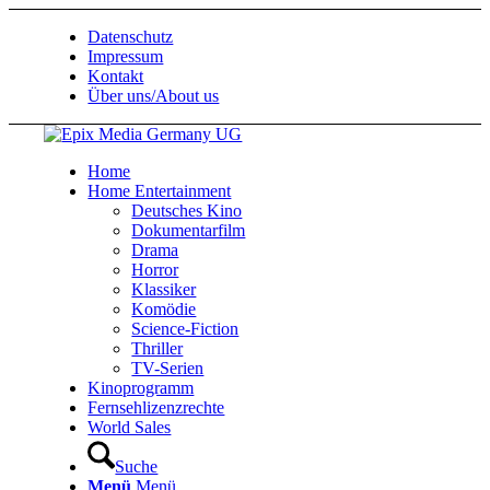
Datenschutz
Impressum
Kontakt
Über uns/About us
Home
Home Entertainment
Deutsches Kino
Dokumentarfilm
Drama
Horror
Klassiker
Komödie
Science-Fiction
Thriller
TV-Serien
Kinoprogramm
Fernsehlizenzrechte
World Sales
Suche
Menü
Menü