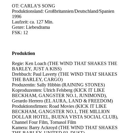
OT: CARLA’S SONG
Produktionsland: Großbritannien/Deutschland/Spanien
1996
Laufzeit: ca. 127 Min.
Genre: Liebesdrama
FSK: 12
Produktion
Regie: Ken Loach (THE WIND THAT SHAKES THE
BARLEY, JUST A KISS)
Drehbuch: Paul Laverty (THE WIND THAT SHAKES
THE BARLEY, CARGO)
Produzentin: Sally Hibbin (RAINING STONES)
Koproduzenten: Ulrich Felsberg (KICK IT LIKE
BECKHAM, GANGSTER NO.1, JUNIMOND),
Gerardo Herrero (EL AURA, LAND & FREEDOM)
Produktionsfirmen: Road Movies (KICK IT LIKE
BECKHAM, GANGSTER NO.1, THE MILLION
DOLLAR HOTEL, BUENA VISTA SOCIAL CLUB),
Channel Four Film, Tornasol Film
Kamera: Barry Ackroyd (THE WIND THAT SHAKES
THE BARLEY, UNITED 93, DUST)