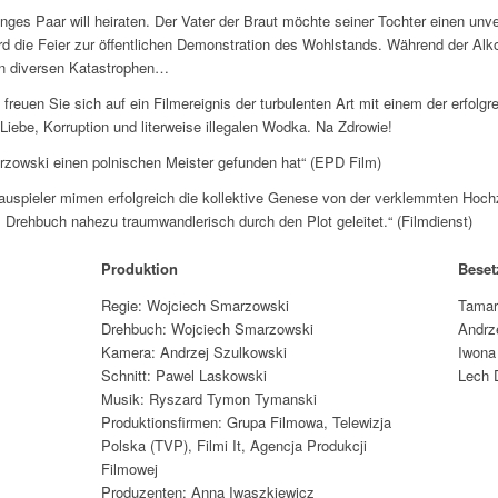
unges Paar will heiraten. Der Vater der Braut möchte seiner Tochter einen un
ird die Feier zur öffentlichen Demonstration des Wohlstands. Während der Alko
in diversen Katastrophen…
 freuen Sie sich auf ein Filmereignis der turbulenten Art mit einem der erfolg
iebe, Korruption und literweise illegalen Wodka. Na Zdrowie!
rzowski einen polnischen Meister gefunden hat“ (EPD Film)
auspieler mimen erfolgreich die kollektive Genese von der verklemmten Hoch
 Drehbuch nahezu traumwandlerisch durch den Plot geleitet.“ (Filmdienst)
Produktion
Bese
Regie: Wojciech Smarzowski
Tamar
Drehbuch: Wojciech Smarzowski
Andrz
Kamera: Andrzej Szulkowski
Iwona
Schnitt: Pawel Laskowski
Lech 
Musik: Ryszard Tymon Tymanski
Produktionsfirmen: Grupa Filmowa, Telewizja
Polska (TVP), Filmi It, Agencja Produkcji
Filmowej
Produzenten: Anna Iwaszkiewicz