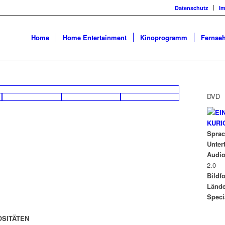
Datenschutz
I
Home
Home Entertainment
Kinoprogramm
Fernseh
DVD
Spra
Untert
Audi
2.0
Bildf
Länd
Speci
OSITÄTEN