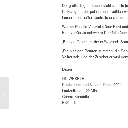
Der große Tag im Leben steht an: Ein j
Einklang mit der polnischen Tradition w
immer mehr außer Kontrolle und endet 
Werfen Sie alle Vorurteile über Bord und
Eine verrückte schwarze Komödie über L
„Bissige Groteske, die in Wojciech Sma
„Die bissigen Pointen stimmen, die Sch
Vollrausch, und der Zuschauer wird vom
Daten
OT: WESELE
Produktionsland & -jahr: Polen 2004
DREAM A LITTLE
Laufzeit: ca. 109 Min.
DREAM
Genre: Komödie
FSK: 16