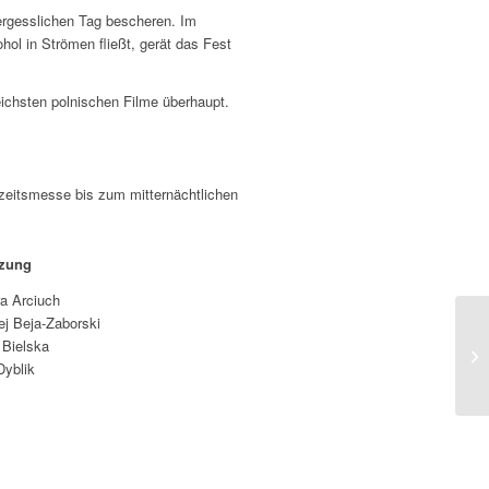
vergesslichen Tag bescheren. Im
hol in Strömen fließt, gerät das Fest
reichsten polnischen Filme überhaupt.
zeitsmesse bis zum mitternächtlichen
tzung
a Arciuch
ej Beja-Zaborski
 Bielska
Dyblik