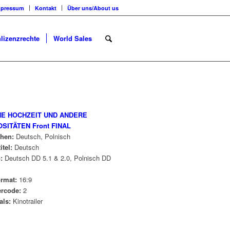
mpressum
Kontakt
Über uns/About us
lizenzrechte
World Sales
chen:
Deutsch, Polnisch
itel:
Deutsch
o:
Deutsch
DD 5.1 & 2.0, Polnisch DD
ormat:
16:9
ercode:
2
als:
Kinotrailer