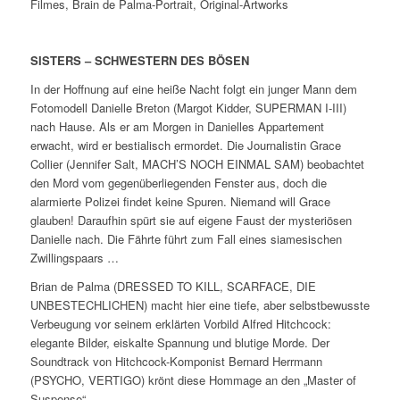
Filmes, Brain de Palma-Portrait, Original-Artworks
SISTERS – SCHWESTERN DES BÖSEN
In der Hoffnung auf eine heiße Nacht folgt ein junger Mann dem
Fotomodell Danielle Breton (Margot Kidder, SUPERMAN I-III)
nach Hause. Als er am Morgen in Danielles Appartement
erwacht, wird er bestialisch ermordet. Die Journalistin Grace
Collier (Jennifer Salt, MACH’S NOCH EINMAL SAM) beobachtet
den Mord vom gegenüberliegenden Fenster aus, doch die
alarmierte Polizei findet keine Spuren. Niemand will Grace
glauben! Daraufhin spürt sie auf eigene Faust der mysteriösen
Danielle nach. Die Fährte führt zum Fall eines siamesischen
Zwillingspaars …
Brian de Palma (DRESSED TO KILL, SCARFACE, DIE
UNBESTECHLICHEN) macht hier eine tiefe, aber selbstbewusste
Verbeugung vor seinem erklärten Vorbild Alfred Hitchcock:
elegante Bilder, eiskalte Spannung und blutige Morde. Der
Soundtrack von Hitchcock-Komponist Bernard Herrmann
(PSYCHO, VERTIGO) krönt diese Hommage an den „Master of
Suspense“.