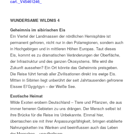
WUNDERSAME WILDNIS 4
Geheimnis im sibirischen Eis
Ein Viertel der Landmassen der nördlichen Hemisphäre ist
permanent gefroren, nicht nur in den Polarregionen, sondern auch
in Hochgebirgen und in mittleren Höhen Europas. Taut dieses
Eis, kommt es zu dramatischen Veränderungen der Oberfläche,
der Infrastruktur und des ganzen Ökosystems. Wie wird die
Zukunft aussehen? Ein Ort könnte das Geheimnis preisgeben.
Die Reise führt fernab aller Zivilisationen direkt ins ewige Eis.
Mitten in Sibirien liegt unberührt der seit Jahrtausenden gefrorene
Eissee El’Gygytgyn – der Weiße See.
Exotische Heimat
Wilde Exoten erobern Deutschland – Tiere und Pflanzen, die aus
immer ferneren Gebieten zu uns drängen. Der Mensch selbst ist
ihre Brücke für die Reise ins Unbekannte. Einmal hier,
überraschen sie mit ihrer Anpassungsfähigkeit, bringen etablierte
Nahrungsketten ins Wanken und beeinflussen auch das Leben
der Menschen – unaufhaltsam.