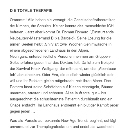
DIE TOTALE THERAPIE
Ommmm! Alle haben sie versagt: die Gesellschaftstheoretiker,
die Kirchen, die Schulen. Keiner konnte das menschliche ICH
befreien. Jetzt aber kommt Dr. Roman Romero („Einstürzende
Neubauten“-Mastermind Blixa Bargeld). Seine Lösung für die
armen Seelen heißt „Shirvia“: zwei Wochen Gehirnwäsche in
einem abgeschiedenen Landhaus in den Alpen.
Neun ganz unterschiedliche Personen nehmen am Gruppen-
Selbsterfahrungsseminar des Doktors teil. Da ist zum Beispiel
der Survival-Freak Wolfgang, der mitmacht, um das „Abenteuer
Ich“ abzuchecken. Oder Eva, die endlich wieder glücklich sein
will und ihr Problem gleich mitgebracht hat: ihren Mann. Doc
Romero lässt seine Schäfchen auf Kissen einprügeln, Bäume
umarmen, streiten und schreien. Alles läuft total gut – bis
ausgerechnet die schüchternste Patientin durchknallt und ein
Chaos entfacht. Im Landhaus entbrennt ein blutiger Kampf: jeder
gegen jeden …
Was als Parodie auf bekannte New-Age-Trends beginnt, schlägt
unvermutet zur Therapiegroteske um und endet als waschecht-