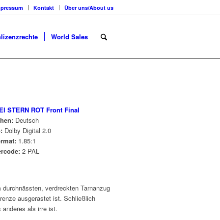
mpressum
Kontakt
Über uns/About us
lizenzrechte
World Sales
chen:
Deutsch
o:
Dolby Digital 2.0
ormat:
1.85:1
ercode:
2 PAL
nem durchnässten, verdreckten Tarnanzug
renze ausgerastet ist. Schließlich
anderes als irre ist.