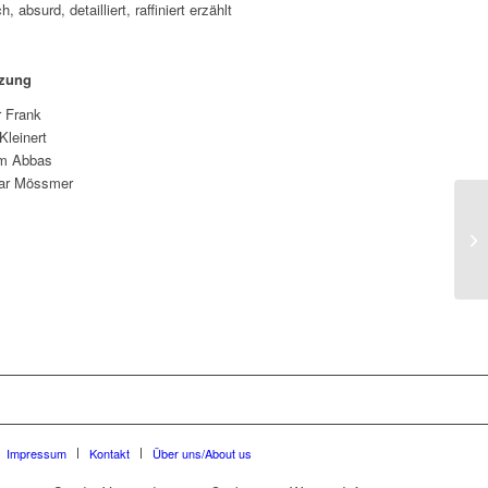
surd, detailliert, raffiniert erzählt
tzung
r Frank
Kleinert
m Abbas
ar Mössmer
Impressum
Kontakt
Über uns/About us