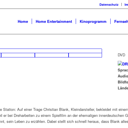
Datenschutz
I
Home
Home Entertainment
Kinoprogramm
Fernseh
DVD
Spra
Audi
Bildf
Länd
 Station: Auf einer Trage Christian Blank, Kleindarsteller, bekleidet mit ei
il er bei Dreharbeiten zu einem Spielfilm an der ehemaligen innerdeutschen G
nnt, sein Leben zu erzählen. Dabei stellt sich schnell heraus, dass Blank alles 