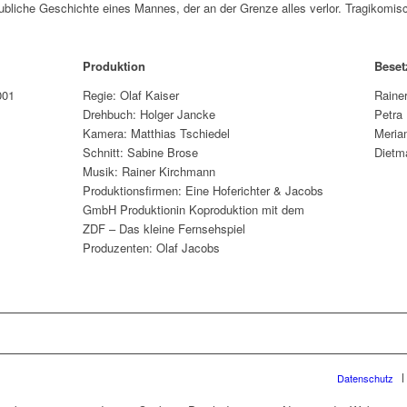
che Geschichte eines Mannes, der an der Grenze alles verlor. Tragikomisch, ab
Produktion
Bese
001
Regie: Olaf Kaiser
Raine
Drehbuch: Holger Jancke
Petra 
Kamera: Matthias Tschiedel
Meria
Schnitt: Sabine Brose
Dietm
Musik: Rainer Kirchmann
Produktionsfirmen: Eine Hoferichter & Jacobs
GmbH Produktionin Koproduktion mit dem
ZDF – Das kleine Fernsehspiel
Produzenten: Olaf Jacobs
Datenschutz