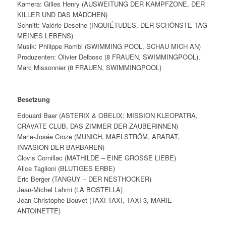
Kamera: Gilles Henry (AUSWEITUNG DER KAMPFZONE, DER
KILLER UND DAS MÄDCHEN)
Schnitt: Valérie Deseine (INQUIÉTUDES, DER SCHÖNSTE TAG
MEINES LEBENS)
Musik: Philippe Rombi (SWIMMING POOL, SCHAU MICH AN)
Produzenten: Olivier Delbosc (8 FRAUEN, SWIMMINGPOOL),
Marc Missonnier (8 FRAUEN, SWIMMINGPOOL)
Besetzung
Edouard Baer (ASTERIX & OBELIX: MISSION KLEOPATRA,
CRAVATE CLUB, DAS ZIMMER DER ZAUBERINNEN)
Marie-Josée Croze (MUNICH, MAELSTRÖM, ARARAT,
INVASION DER BARBAREN)
Clovis Cornillac (MATHILDE – EINE GROSSE LIEBE)
Alice Taglioni (BLUTIGES ERBE)
Eric Berger (TANGUY – DER NESTHOCKER)
Jean-Michel Lahmi (LA BOSTELLA)
Jean-Christophe Bouvet (TAXI TAXI, TAXI 3, MARIE
ANTOINETTE)